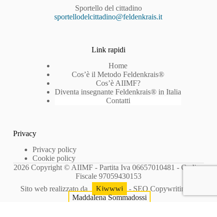
Sportello del cittadino
sportellodelcittadino@feldenkrais.it
Link rapidi
Home
Cos’è il Metodo Feldenkrais®
Cos’è AIIMF?
Diventa insegnante Feldenkrais® in Italia
Contatti
Privacy
Privacy policy
Cookie policy
2026 Copyright © AIIMF - Partita Iva 06657010481 - Codice
Fiscale 97059430153
Sito web realizzato da
Kiwwwi
- SEO Copywriting di
Maddalena Sommadossi
Le tue preferenze relative alla privacy