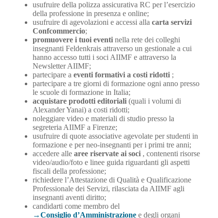
usufruire della polizza assicurativa RC per l’esercizio
della professione in presenza e online;
usufruire di agevolazioni e accessi alla
carta servizi
Confcommercio
;
promuovere i tuoi eventi
nella rete dei colleghi
insegnanti Feldenkrais attraverso un gestionale a cui
hanno accesso tutti i soci AIIMF e attraverso la
Newsletter AIIMF;
partecipare a
eventi formativi a costi ridotti
;
partecipare a tre giorni di formazione ogni anno presso
le scuole di formazione in Italia;
acquistare prodotti editoriali
(quali i volumi di
Alexander Yanai) a costi ridotti;
noleggiare video e materiali di studio presso la
segreteria AIIMF a Firenze;
usufruire di quote associative agevolate per studenti in
formazione e per neo-insegnanti per i primi tre anni;
accedere alle
aree riservate ai soci
, contenenti risorse
video/audio/foto e linee guida riguardanti gli aspetti
fiscali della professione;
richiedere l’Attestazione di Qualità e Qualificazione
Professionale dei Servizi, rilasciata da AIIMF agli
insegnanti aventi diritto;
candidarti come membro del
Consiglio d’Amministrazione
e degli organi