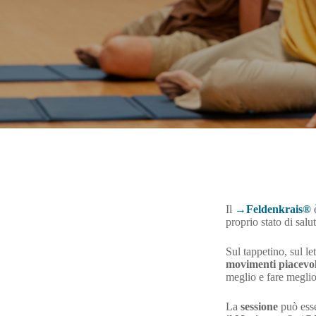
Il
Feldenkrais®
è
proprio stato di salu
Sul tappetino, sul le
movimenti
piacevol
meglio e fare meglio
La
sessione
può ess