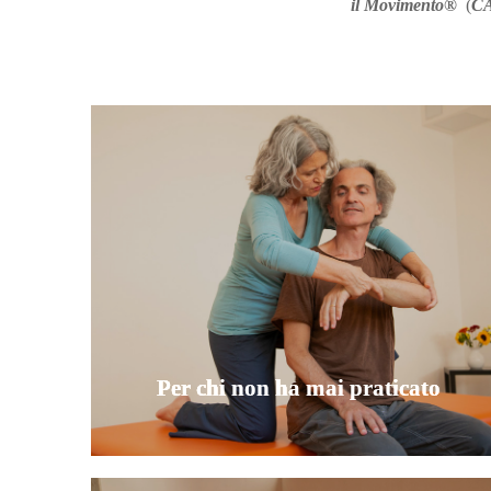
il Movimento®
(
C
Per chi non ha mai praticato