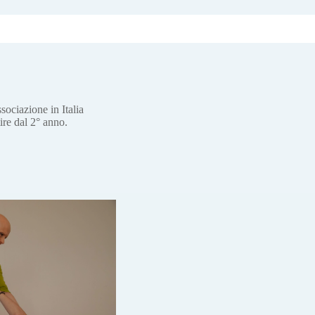
ociazione in Italia
ire dal 2° anno.
Effettua il bonifico della quota associativ
corrente
greteria AIIMF a
ais.it
Intestato a: AIIMF
Intesa San Paolo, Piazza Beccaria 1/r –