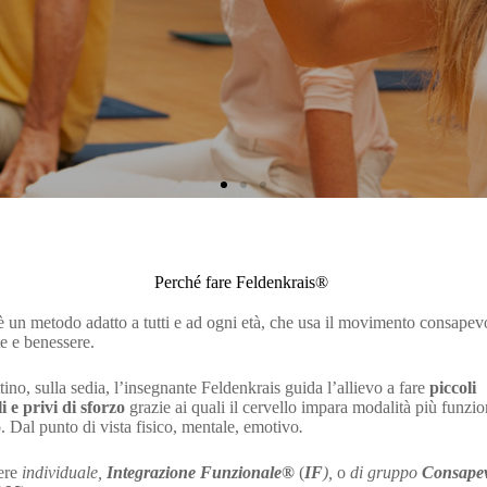
Perché fare Feldenkrais®
 un metodo adatto a tutti e ad ogni età, che usa il movimento consapevo
te e benessere.
ttino, sulla sedia, l’insegnante Feldenkrais guida l’allievo a fare
piccoli
i e privi di sforzo
grazie ai quali il cervello impara modalità più funzion
. Dal punto di vista fisico, mentale, emotivo
.
ere
individuale,
Integrazione Funzionale®
(
IF
),
o
di gruppo
Consapevo