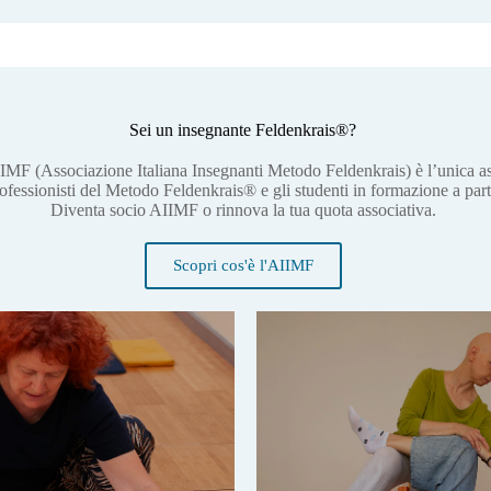
Sei un insegnante Feldenkrais®?
IMF (Associazione Italiana Insegnanti Metodo Feldenkrais) è l’unica ass
rofessionisti del Metodo Feldenkrais® e gli studenti in formazione a part
Diventa socio AIIMF o rinnova la tua quota associativa.
Scopri cos'è l'AIIMF
Per informazioni contatta la se
segreteria@feldenkr
oppure visita la