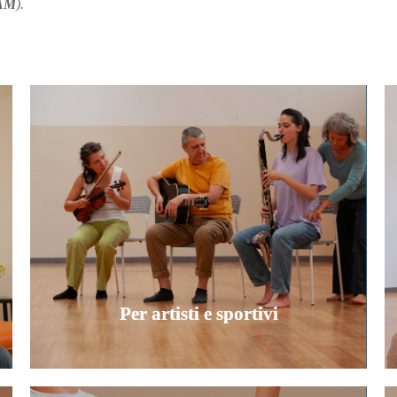
AM
).
Per chi non ha mai praticato
Il Metodo Feldenkrais® può aiutarti a stare meglio e a
muoverti con maggiore consapevolezza e fiducia nel
tuo corpo e nelle sue possibilità.
Scopri come
Per artisti e sportivi