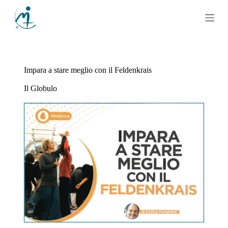
S
a
l
t
a
a
l
Impara a stare meglio con il Feldenkrais
c
o
Il Globulo
n
t
e
n
u
t
o