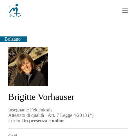
S
a
l
t
a
a
l
Bolzano
c
o
n
t
e
n
u
t
o
Brigitte Vorhauser
Insegnante Feldenkrais
Attestato di qualità - Art. 7 Legge 4/2013 (*)
Lezioni
in presenza
e
online