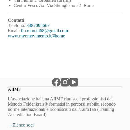
Via Fiume 1, Grottaferrata (rm)
Centro Vescovio- Via Stimigliano 22- Roma
Contatti
Telefono:
3487095667
Email:
fra.moretti68@gmail.com
www.myomovimento.it/#home
AIIMF
L’associazione italiana AIIMF riunisce i professionisti del
Metodo Feldenkrais® formatisi in percorsi stabiliti secondo
norme internazionali e riconosciuti dall’EuroTab (Training
Accreditation Board).
Elenco soci