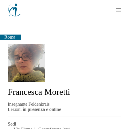
S
a
l
t
a
a
l
Roma
c
o
n
t
e
n
u
t
o
Francesca Moretti
Insegnante Feldenkrais
Lezioni
in presenza
e
online
Sedi