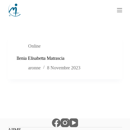
S
a
l
t
a
a
l
c
Online
o
n
t
Ilenia Elisabetta Matrascia
e
aronne
8 Novembre 2023
n
u
t
o
AIIMF