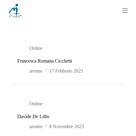
S
a
l
t
a
a
l
c
Online
o
n
t
Francesca Romana Cicchetti
e
aronne
17 Febbraio 2025
n
u
t
o
Online
Davide De Lillis
aronne
8 Novembre 2023