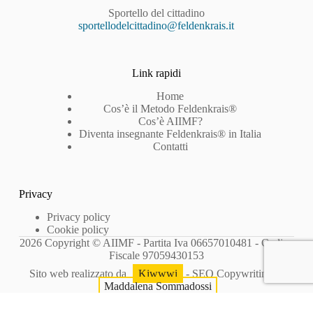
Sportello del cittadino
sportellodelcittadino@feldenkrais.it
Link rapidi
Home
Cos’è il Metodo Feldenkrais®
Cos’è AIIMF?
Diventa insegnante Feldenkrais® in Italia
Contatti
Privacy
Privacy policy
Cookie policy
2026 Copyright © AIIMF - Partita Iva 06657010481 - Codice
Fiscale 97059430153
Sito web realizzato da
Kiwwwi
- SEO Copywriting di
Maddalena Sommadossi
Le tue preferenze relative alla privacy