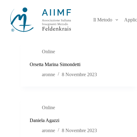
S
a
l
Il Metodo
Applic
t
a
a
l
c
o
Online
n
t
Orsetta Marina Simondetti
e
n
aronne
8 Novembre 2023
u
t
o
Online
Daniela Agazzi
aronne
8 Novembre 2023