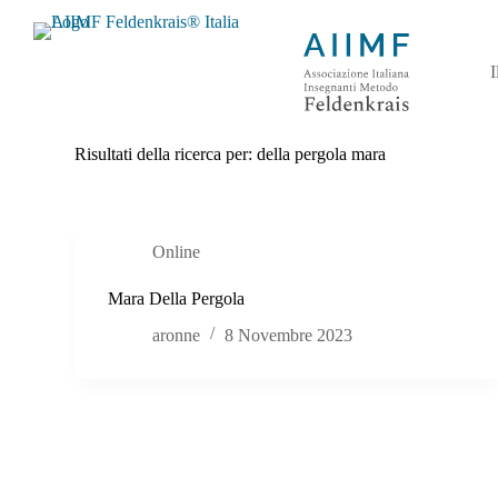
S
a
l
I
t
a
a
l
Risultati della ricerca per: della pergola mara
c
o
n
t
e
Online
n
u
Mara Della Pergola
t
o
aronne
8 Novembre 2023