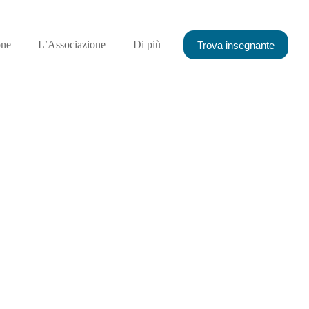
one
L’Associazione
Di più
Trova insegnante