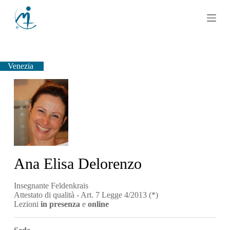
S
a
l
t
a
a
l
Venezia
c
o
n
t
e
n
u
t
o
Ana Elisa Delorenzo
Insegnante Feldenkrais
Attestato di qualità - Art. 7 Legge 4/2013 (*)
Lezioni
in presenza
e
online