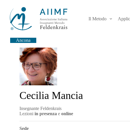
S
a
l
Il Metodo
Applic
t
a
a
l
Ancona
c
o
n
t
e
n
u
t
o
Cecilia Mancia
Insegnante Feldenkrais
Lezioni
in presenza
e
online
Sede