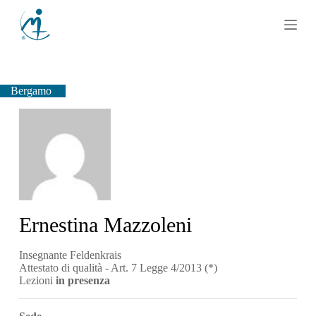
S
a
l
t
a
a
l
Bergamo
c
o
n
t
e
n
u
t
o
Ernestina Mazzoleni
Insegnante Feldenkrais
Attestato di qualità - Art. 7 Legge 4/2013 (*)
Lezioni
in presenza