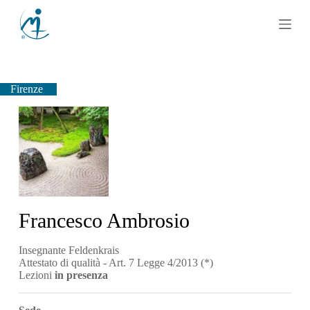
S
a
l
t
a
a
l
Firenze
c
o
n
t
e
n
u
t
o
Francesco Ambrosio
Insegnante Feldenkrais
Attestato di qualità - Art. 7 Legge 4/2013 (*)
Lezioni
in presenza