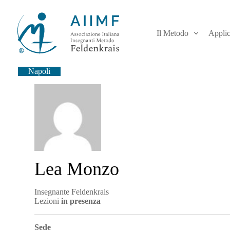
S
a
l
Il Metodo
Applic
t
a
a
l
Napoli
c
o
n
t
e
n
u
t
o
Lea Monzo
Insegnante Feldenkrais
Lezioni
in presenza
Sede