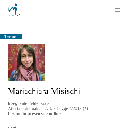
S
a
l
t
a
a
l
Torino
c
o
n
t
e
n
u
t
o
Mariachiara Misischi
Insegnante Feldenkrais
Attestato di qualità - Art. 7 Legge 4/2013 (*)
Lezioni
in presenza
e
online