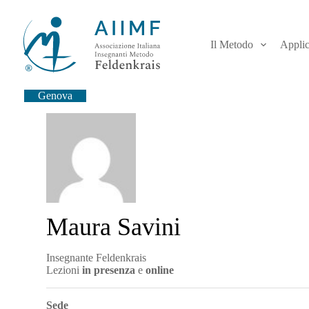
S
a
l
Il Metodo
Applic
t
a
a
l
Genova
c
o
n
t
e
n
u
t
o
Maura Savini
Insegnante Feldenkrais
Lezioni
in presenza
e
online
Sede