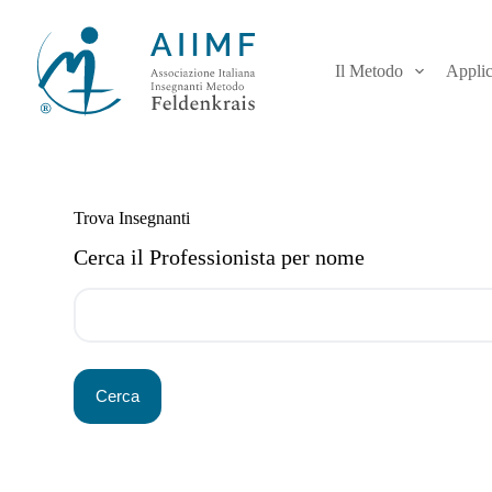
S
a
l
Il Metodo
Applic
t
a
a
l
c
o
n
t
Trova Insegnanti
e
Cerca il Professionista per nome
n
u
t
o