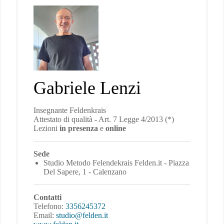
Gabriele Lenzi
Insegnante Feldenkrais
Attestato di qualità - Art. 7 Legge 4/2013 (*)
Lezioni
in presenza
e
online
Sede
Studio Metodo Felendekrais Felden.it - Piazza
Del Sapere, 1 - Calenzano
Contatti
Telefono:
3356245372
Email:
studio@felden.it