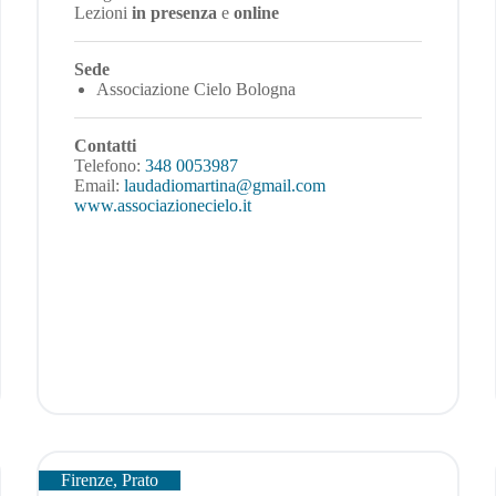
Lezioni
in presenza
e
online
Sede
Associazione Cielo Bologna
Contatti
Telefono:
348 0053987
Email:
laudadiomartina@gmail.com
www.associazionecielo.it
Firenze, Prato