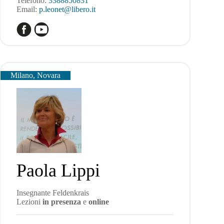
Telefono:
3388850831
Email:
p.leonet@libero.it
Milano, Novara
Paola Lippi
Insegnante Feldenkrais
Lezioni
in presenza
e
online