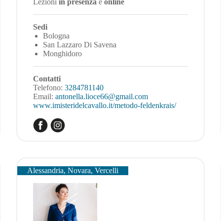
Lezioni
in presenza
e
online
Sedi
Bologna
San Lazzaro Di Savena
Monghidoro
Contatti
Telefono:
3284781140
Email:
antonella.lioce66@gmail.com
www.imisteridelcavallo.it/metodo-feldenkrais/
Alessandria, Novara, Vercelli