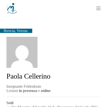
S
a
l
t
a
a
l
Brescia, Verona
c
o
n
t
e
n
u
t
o
Paola Cellerino
Insegnante Feldenkrais
Lezioni
in presenza
e
online
Sedi