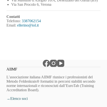
Via Massimo d'Azeglio 16/A, Desenzano del Garda (BS)
Via San Procolo 6, Verona
Contatti
Telefono:
3387062154
Email:
ellerino@iol.it
AIIMF
L’associazione italiana AIIMF riunisce i professionisti del
Metodo Feldenkrais® formatisi in percorsi stabiliti secondo
norme internazionali e riconosciuti dall’EuroTab (Training
Accreditation Board).
Elenco soci