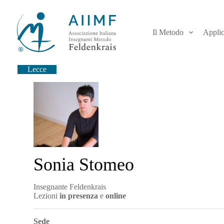
S
a
l
Il Metodo
Applic
t
a
a
l
Lecce
c
o
n
t
e
n
u
t
o
Sonia Stomeo
Insegnante Feldenkrais
Lezioni
in presenza
e
online
Sede